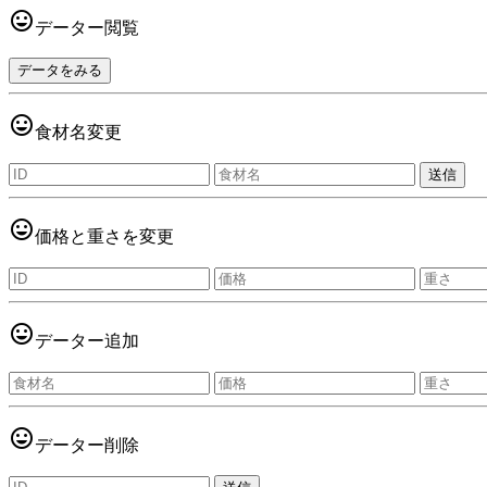
tag_faces
データー閲覧
データをみる
tag_faces
食材名変更
tag_faces
価格と重さを変更
tag_faces
データー追加
tag_faces
データー削除