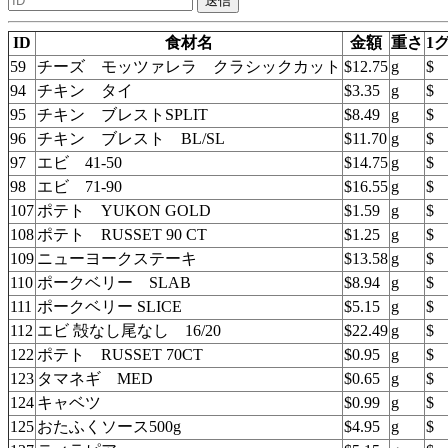
ID
食材名
金額
重さ
1
59
チーズ モッツァレラ クラシックカット
$12.75
g
$
94
チキン タイ
$3.35
g
$
95
チキン ブレストSPLIT
$8.49
g
$
96
チキン ブレスト BL/SL
$11.70
g
$
97
エビ 41-50
$14.75
g
$
98
エビ 71-90
$16.55
g
$
107
ポテト YUKON GOLD
$1.59
g
$
108
ポテト RUSSET 90 CT
$1.25
g
$
109
ニューヨークステーキ
$13.58
g
$
110
ポークベリー SLAB
$8.94
g
$
111
ポークベリー SLICE
$5.15
g
$
112
エビ 殻なし尾なし 16/20
$22.49
g
$
122
ポテト RUSSET 70CT
$0.95
g
$
123
タマネギ MED
$0.65
g
$
124
キャベツ
$0.99
g
$
125
おたふくソース500g
$4.95
g
$