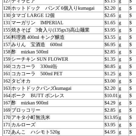
127
ティラピア
$5.15
g
$
128
ホットドック バンズ 6個入りkumagai
$2.20
g
$
130
タマゴ LARGE 12個
$2.65
g
$
131
マーガリン IMPERIAL
$1.65
g
$
155
焼きそば 3食入り(135gx3)高山麺業
$3.95
g
$
156
料理酒 400ml キング醸造
$3.55
g
$
157
みりん 宝酒造 600ml
$6.95
g
$
158
酢 mizkan 500ml
$2.85
g
$
159
シーチキン SUN FLOWER
$1.35
g
$
160
コカコーラ 330ml缶
$0.85
g
$
161
コカコーラ 500ml PET
$1.25
g
$
162
タピオカ
$3.00
g
$
163
ホットドックバンズkumagai
$2.20
g
$
164
ポーク BUTT ボンレス
$10.01
g
$
167
酢 mizkan 900ml
$4.29
g
$
169
ブロッコリー
$2.85
g
$
170
アキタ小町無洗米
$13.95
g
$
171
カルローズ
$3.95
g
$
172
あんこ ハシモト520g
$4.95
g
$